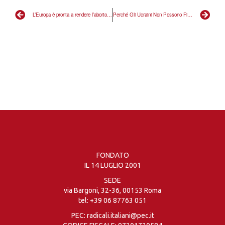
L’Europa è pronta a rendere l’aborto un diritto fondamentale?
Perché Gli Ucraini Non Possono Fidarsi dell’Opposizione Russa
FONDATO
IL 14 LUGLIO 2001
SEDE
via Bargoni, 32-36, 00153 Roma
tel:
+39 06 87763 051
PEC: radicali.italiani@pec.it