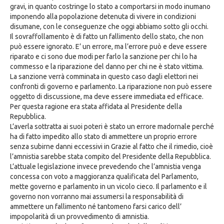
gravi, in quanto costringe lo stato a comportarsi in modo inumano
imponendo alla popolazione detenuta di vivere in condizioni
disumane, con le conseguenze che oggi abbiamo sotto gli occhi.
Il sovraffollamento è di fatto un fallimento dello stato, che non
può essere ignorato. E’ un errore, ma l’errore può e deve essere
riparato e ci sono due modi per farlo la sanzione per chi lo ha
commesso e la riparazione del danno per chi ne è stato vittima.
La sanzione verrà comminata in questo caso dagli elettori nei
confronti di governo e parlamento. La riparazione non può essere
oggetto di discussione, ma deve essere immediata ed efficace.
Per questa ragione era stata affidata al Presidente della
Repubblica.
L’averla sottratta ai suoi poteri è stato un errore madornale perché
ha di fatto impedito allo stato di ammettere un proprio errore
senza subirne danni eccessivi in Grazie al fatto che il rimedio, cioè
l’amnistia sarebbe stata compito del Presidente della Repubblica.
L’attuale legislazione invece prevedendo che l’amnistia venga
concessa con voto a maggioranza qualificata del Parlamento,
mette governo e parlamento in un vicolo cieco. Il parlamento e il
governo non vorranno mai assumersi la responsabilità di
ammettere un fallimento né tantomeno farsi carico dell’
impopolarità di un provvedimento di amnistia.