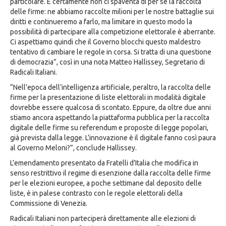
particolare. E certamente non ci spaventa di per sé la raccolta
delle firme: ne abbiamo raccolte milioni per le nostre battaglie sui
diritti e continueremo a farlo, ma limitare in questo modo la
possibilità di partecipare alla competizione elettorale è aberrante.
Ci aspettiamo quindi che il Governo blocchi questo maldestro
tentativo di cambiare le regole in corsa. Si tratta di una questione
di democrazia”, così in una nota Matteo Hallissey, Segretario di
Radicali Italiani.
“Nell’epoca dell’intelligenza artificiale, peraltro, la raccolta delle
firme per la presentazione di liste elettorali in modalità digitale
dovrebbe essere qualcosa di scontato. Eppure, da oltre due anni
stiamo ancora aspettando la piattaforma pubblica per la raccolta
digitale delle firme su referendum e proposte di legge popolari,
già prevista dalla legge. L’innovazione è il digitale fanno così paura
al Governo Meloni?”, conclude Hallissey.
L’emendamento presentato da Fratelli d’Italia che modifica in
senso restrittivo il regime di esenzione dalla raccolta delle firme
per le elezioni europee, a poche settimane dal deposito delle
liste, è in palese contrasto con le regole elettorali della
Commissione di Venezia.
Radicali Italiani non parteciperà direttamente alle elezioni di