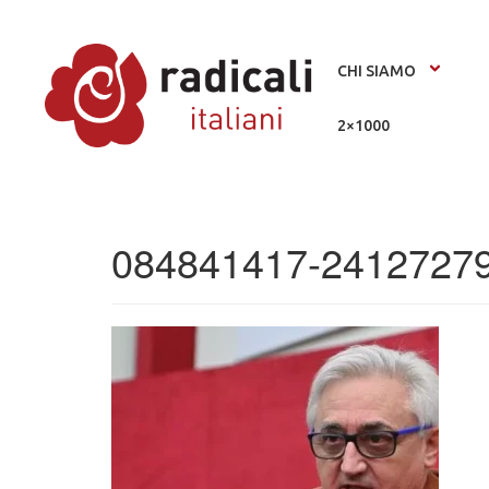
CHI SIAMO
2×1000
084841417-24127279