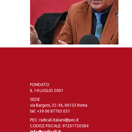
FONDATO
IL 14 LUGLIO 2001
SEDE
via Bargoni, 32-36, 00153 Roma
tel:
+39 06 87763 051
PEC: radicali.italiani@pec.it
CODICE FISCALE: 97201720584
info@radicali.it