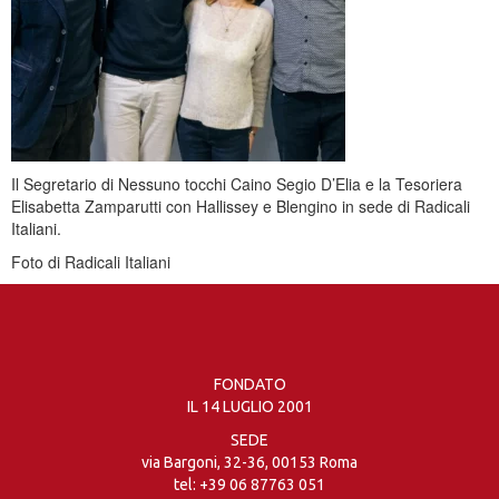
Il Segretario di Nessuno tocchi Caino Segio D’Elia e la Tesoriera
Elisabetta Zamparutti con Hallissey e Blengino in sede di Radicali
Italiani.
Foto di Radicali Italiani
FONDATO
IL 14 LUGLIO 2001
SEDE
via Bargoni, 32-36, 00153 Roma
tel:
+39 06 87763 051