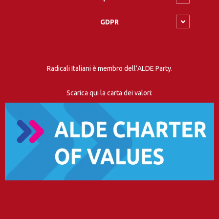
GDPR
Radicali Italiani è membro dell’ALDE Party.
Scarica qui la carta dei valori: