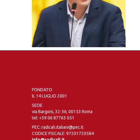
FONDATO
IL 14 LUGLIO 2001
SEDE
via Bargoni, 32-36, 00153 Roma
tel:
+39 06 87763 051
PEC: radicali.italiani@pec.it
CODICE FISCALE: 97201720584
info@radicali.it