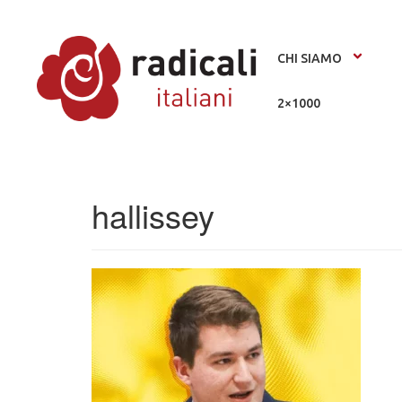
CHI SIAMO
2×1000
hallissey