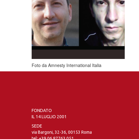
Foto da Amnesty International Italia
FONDATO
IL 14 LUGLIO 2001
SEDE
via Bargoni, 32-36, 00153 Roma
tel:
+39 06 87763 051