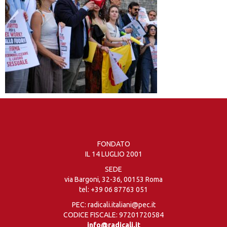
FONDATO
IL 14 LUGLIO 2001
SEDE
via Bargoni, 32-36, 00153 Roma
tel:
+39 06 87763 051
PEC: radicali.italiani@pec.it
CODICE FISCALE: 97201720584
info@radicali.it