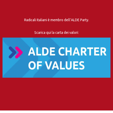
Radicali Italiani è membro dell’ALDE Party.
Scarica qui la carta dei valori: