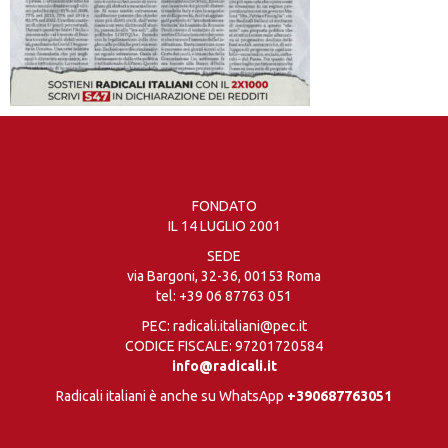
FONDATO
IL 14 LUGLIO 2001
SEDE
via Bargoni, 32-36, 00153 Roma
tel:
+39 06 87763 051
PEC: radicali.italiani@pec.it
CODICE FISCALE: 97201720584
info@radicali.it
Radicali italiani è anche su WhatsApp
+390687763051