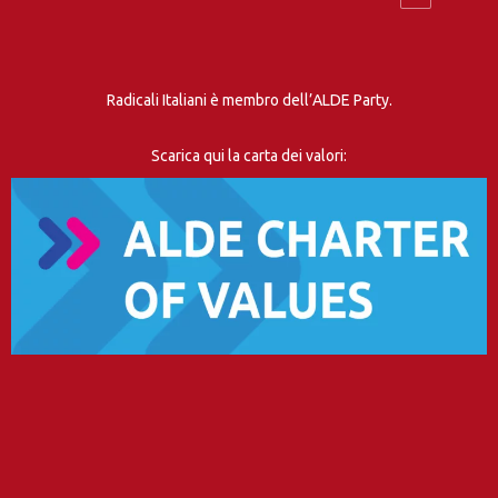
Radicali Italiani è membro dell’ALDE Party.
Scarica qui la carta dei valori: