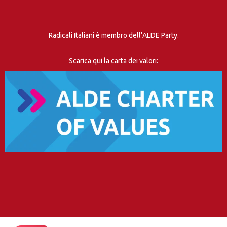
Radicali Italiani è membro dell’ALDE Party.
Scarica qui la carta dei valori: