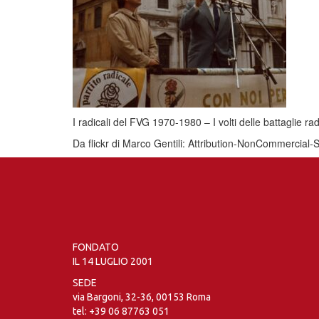
I radicali del FVG 1970-1980 – I volti delle battaglie radic
Da flickr di Marco Gentili: Attribution-NonCommercial
FONDATO
IL 14 LUGLIO 2001
SEDE
via Bargoni, 32-36, 00153 Roma
tel:
+39 06 87763 051