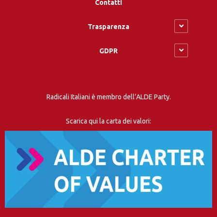
Contatti
Trasparenza
GDPR
Radicali Italiani è membro dell’ALDE Party.
Scarica qui la carta dei valori: