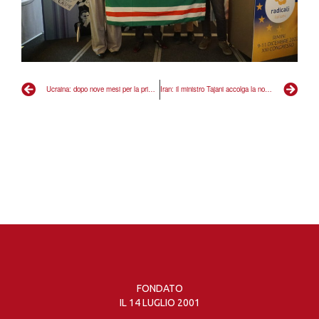
Ucraina: dopo nove mesi per la prima volta Papa Francesco parla di crimini internazionali. Benvenuto!
Iran: il ministro Tajani accolga la nostra richiesta di convocare ambasciatore
FONDATO
IL 14 LUGLIO 2001