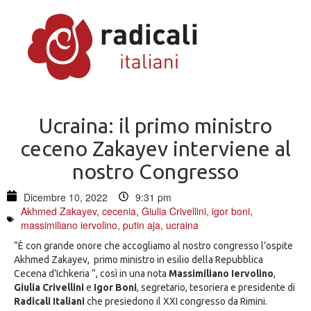
Ucraina: il primo ministro
ceceno Zakayev interviene al
nostro Congresso
Dicembre 10, 2022
9:31 pm
Akhmed Zakayev
,
cecenia
,
Giulia Crivellini
,
igor boni
,
massimiliano iervolino
,
putin aja
,
ucraina
“È con grande onore che accogliamo al nostro congresso l’ospite
Akhmed Zakayev, primo ministro in esilio della Repubblica
Cecena d’Ichkeria “, così in una nota
Massimiliano Iervolino
,
Giulia Crivellini
e
Igor Boni
, segretario, tesoriera e presidente di
Radicali Italiani
che presiedono il XXI congresso da Rimini.