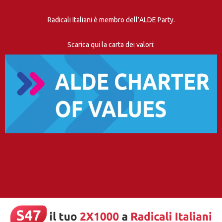
Radicali Italiani è membro dell’ALDE Party.
Scarica qui la carta dei valori: