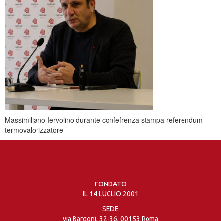
Massimiliano Iervolino durante confefrenza stampa referendum
termovalorizzatore
FONDATO
IL 14 LUGLIO 2001
SEDE
via Bargoni, 32-36, 00153 Roma