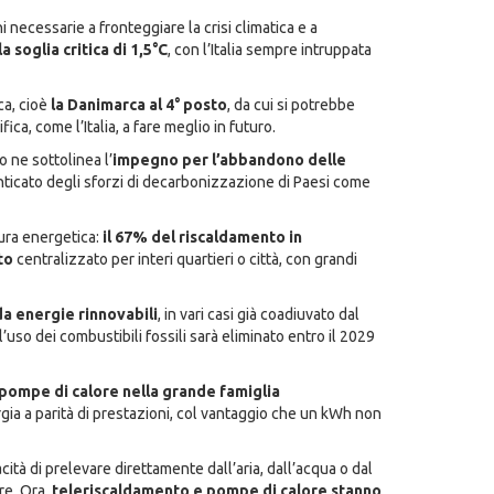
necessarie a fronteggiare la crisi climatica e a
soglia critica di 1,5°C
, con l’Italia sempre intruppata
ca, cioè
la Danimarca al 4° posto
, da cui si potrebbe
fica, come l’Italia, a fare meglio in futuro.
 ne sottolinea l’
impegno per l’abbandono delle
nticato degli sforzi di decarbonizzazione di Paesi come
tura energetica:
il 67% del riscaldamento in
to
centralizzato per interi quartieri o città, con grandi
da energie rinnovabili
, in vari casi già coadiuvato dal
’uso dei combustibili fossili sarà eliminato entro il 2029
e pompe di calore nella grande famiglia
gia a parità di prestazioni, col vantaggio che un kWh non
ità di prelevare direttamente dall’aria, dall’acqua o dal
re. Ora,
teleriscaldamento e pompe di calore stanno