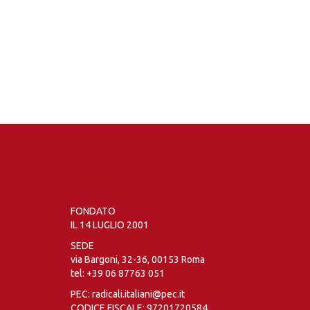
FONDATO
IL 14 LUGLIO 2001
SEDE
via Bargoni, 32-36, 00153 Roma
tel:
+39 06 87763 051
PEC: radicali.italiani@pec.it
CODICE FISCALE: 97201720584