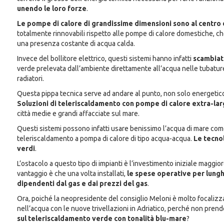
unendo le loro forze
.
Le pompe di calore di grandissime dimensioni sono al centro 
totalmente rinnovabili rispetto alle pompe di calore domestiche, che 
una presenza costante di acqua calda.
Invece del bollitore elettrico, questi sistemi hanno infatti
scambiato
verde prelevata dall’ambiente direttamente all’acqua nelle tubature,
radiatori.
Questa pippa tecnica serve ad andare al punto, non solo energetico
Soluzioni di teleriscaldamento con pompe di calore extra-lar
città medie e grandi affacciate sul mare.
Questi sistemi possono infatti usare benissimo l’acqua di mare come 
teleriscaldamento a pompa di calore di tipo acqua-acqua.
Le tecno
verdi
.
L’ostacolo a questo tipo di impianti è l’investimento iniziale maggiore
vantaggio è che una volta installati,
le spese operative per lungh
dipendenti dal gas e dai prezzi del gas
.
Ora, poiché la neopresidente del consiglio Meloni è molto focalizza
nell’acqua con le nuove trivellazioni in Adriatico, perché non pren
sul teleriscaldamento verde con tonalità blu-mare
?