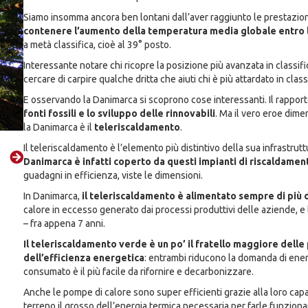
Siamo insomma ancora ben lontani dall’aver raggiunto le prestazioni 
contenere l’aumento della temperatura media globale entro la 
a metà classifica, cioè al 39° posto.
Interessante notare chi ricopre la posizione più avanzata in classifi
cercare di carpire qualche dritta che aiuti chi è più attardato in classi
E osservando la Danimarca si scoprono cose interessanti. Il rapporto
fonti fossili e lo sviluppo delle rinnovabili
. Ma il vero eroe dime
la Danimarca è il
teleriscaldamento
.
Il teleriscaldamento è l’elemento più distintivo della sua infrastrut
Danimarca è infatti coperto da questi impianti di riscaldamen
guadagni in efficienza, viste le dimensioni.
In Danimarca,
il teleriscaldamento è alimentato sempre di più 
calore in eccesso generato dai processi produttivi delle aziende, e l
– fra appena 7 anni.
Il teleriscaldamento verde è un po’ il fratello maggiore dell
dell’efficienza energetica
: entrambi riducono la domanda di ener
consumato è il più facile da rifornire e decarbonizzare.
Anche le pompe di calore sono super efficienti grazie alla loro capac
terreno il grosso dell’energia termica necessaria per farle funziona