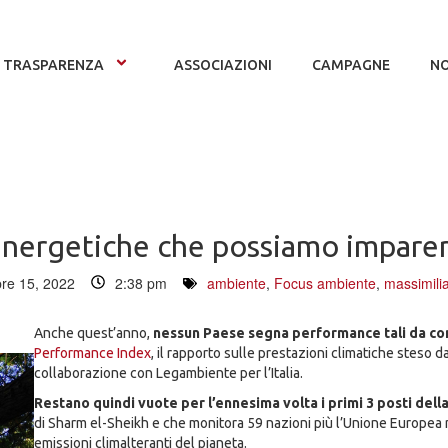
TRASPARENZA
ASSOCIAZIONI
CAMPAGNE
NO
energetiche che possiamo imparer
re 15, 2022
2:38 pm
ambiente
,
Focus ambiente
,
massimilia
Anche quest’anno,
nessun Paese segna performance tali da cont
Performance Index
, il rapporto sulle prestazioni climatiche steso
collaborazione con Legambiente per l’Italia.
Restano quindi vuote per l’ennesima volta i primi 3 posti della
di Sharm el-Sheikh e che monitora 59 nazioni più l’Unione Europea 
emissioni climalteranti del pianeta.