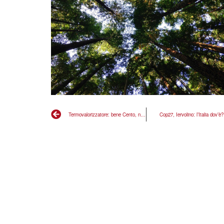
Termovalorizzatore: bene Cento, noi proponiamo referendum da maggio
Cop27, Iervolino: l’Italia dov’è?