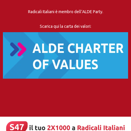
Radicali Italiani è membro dell’ALDE Party.
Scarica qui la carta dei valori: