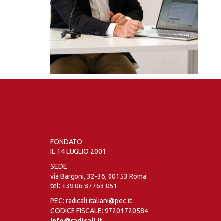
FONDATO
IL 14 LUGLIO 2001
SEDE
via Bargoni, 32-36, 00153 Roma
tel:
+39 06 87763 051
PEC: radicali.italiani@pec.it
CODICE FISCALE: 97201720584
info@radicali.it