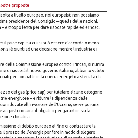
 nostre proposte
solta a livello europeo. Noi europeisti non possiamo
ima presidente del Consiglio – quella delle nazioni,
– è troppo lenta per dare risposte rapide ed efficaci.
r il price cap, su cui si può essere d’accordo o meno:
n si è giunti ad una decisione mentre l’industria e i
e della Commissione europea contro i rincari, si riunirà
arie e nascerà il nuovo governo italiano, abbiamo voluto
onali per combattere la guerra energetica sferrata da
rezzo del gas (price cap) per tutelare alcune categorie
strie energivore – e ridurre la dipendenza dalle
nzioni dovute all’invasione dell’Ucraina; serve poi una
acquisti comuni obbligatori per garantire sia la
izione climatica.
ssione di debito europeo al fine di contrastare la
e il prezzo dell’energia per fare in modo di slegare