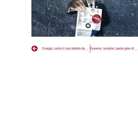
Energia: contro il caro bollette domani alle 11.30 conferenza stampa
Governo, Iervolino: parole gravi di Berlusconi, no al Mite ai filoputiniani di FI