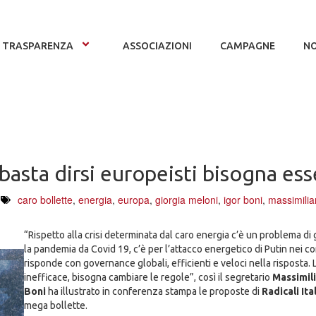
TRASPARENZA
ASSOCIAZIONI
CAMPAGNE
NO
asta dirsi europeisti bisogna ess
caro bollette
,
energia
,
europa
,
giorgia meloni
,
igor boni
,
massimilia
“Rispetto alla crisi determinata dal caro energia c’è un problema di g
la pandemia da Covid 19, c’è per l’attacco energetico di Putin nei co
risponde con governance globali, efficienti e veloci nella risposta.
inefficace, bisogna cambiare le regole”, così il segretario
Massimili
Boni
ha illustrato in conferenza stampa le proposte di
Radicali Ita
mega bollette.