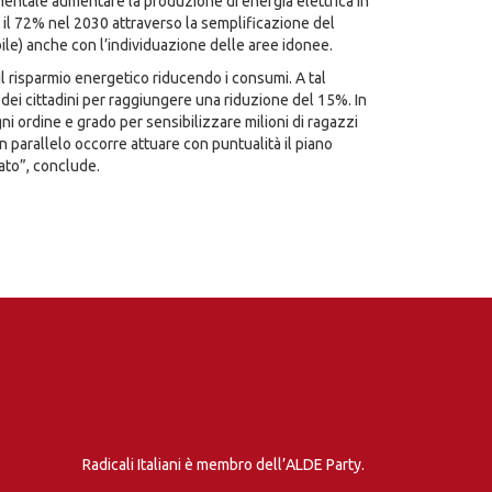
amentale aumentare la produzione di energia elettrica in
o il 72% nel 2030 attraverso la semplificazione del
ile) anche con l’individuazione delle aree idonee.
il risparmio energetico riducendo i consumi. A tal
dei cittadini per raggiungere una riduzione del 15%. In
i ordine e grado per sensibilizzare milioni di ragazzi
 parallelo occorre attuare con puntualità il piano
ato”, conclude.
Radicali Italiani è membro dell’ALDE Party.