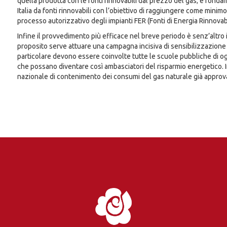
quella prodotta con le fonti rinnovabili dal prezzo del gas; è fond
Italia da fonti rinnovabili con l’obiettivo di raggiungere come minim
processo autorizzativo degli impianti FER (Fonti di Energia Rinnovab
Infine il provvedimento più efficace nel breve periodo è senz’altro 
proposito serve attuare una campagna incisiva di sensibilizzazione 
particolare devono essere coinvolte tutte le scuole pubbliche di ogn
che possano diventare così ambasciatori del risparmio energetico. In
nazionale di contenimento dei consumi del gas naturale già approv