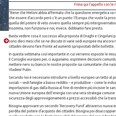
Frima qui l’appello con le
“Bene che Meloni abbia affermato che la questione energetica va ri
che essere d’accordo però c’è un punto: l’Europa che vuole la pross
quella del potere di veto ovvero quella sempre più intergovernativa 
Insomma, non funziona e noi, invece, dobbiamo fare presto.
Basta vedere cosa è successo alla proposta di Draghi e Cingolani pe
sono dieci mesi che se ne discute in varie sedi europee ma ancora no
cittadini devono fare fronte ad aumenti spropositati delle bollette.
In questa settimana così importante in cui verranno esposte le misur
il Consiglio europeo per, ci auguriamo, esprimere decisioni comunit
mettere nero su bianco le nostre proposte sia comunitarie che nazi
Vladimir Putin.
Secondo noi è necessario introdurre a livello europeo un tetto al p
sociali – vedi famiglie a basso reddito – e produttive – come le indu
importazioni di gas dalla Russia al fine di rendere più incisive le sa
nuova Unione europea dell’energia con una vera strategia comune e 
sicurezza degli approvvigionamenti a prezzi accessibili che la trans
Bisogna approvare un secondo ‘Recovery Fund’ attraverso nuova emi
perdita del potere d’acquisto dei cittadini. Bisogna poi disaccoppiar