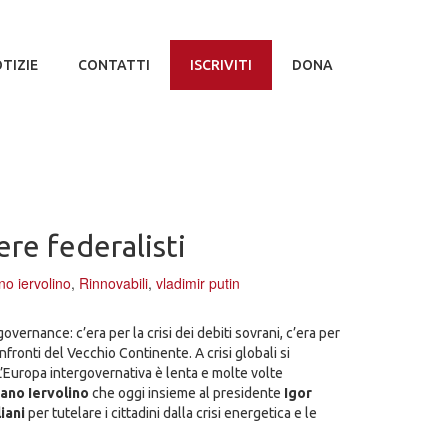
TIZIE
CONTATTI
ISCRIVITI
DONA
ere federalisti
no iervolino
,
Rinnovabili
,
vladimir putin
overnance: c’era per la crisi dei debiti sovrani, c’era per
nfronti del Vecchio Continente. A crisi globali si
 L’Europa intergovernativa è lenta e molte volte
ano Iervolino
che oggi insieme al presidente
Igor
liani
per tutelare i cittadini dalla crisi energetica e le