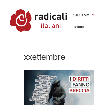
CHI SIAMO
2×1000
xxettembre