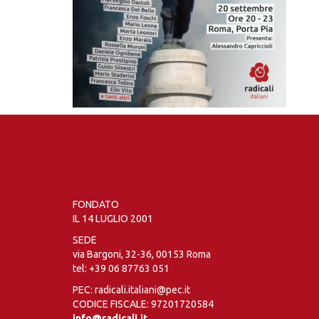
FONDATO
IL 14 LUGLIO 2001
SEDE
via Bargoni, 32-36, 00153 Roma
tel:
+39 06 87763 051
PEC: radicali.italiani@pec.it
CODICE FISCALE: 97201720584
info@radicali.it