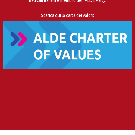
Radicali Italiani è membro dell’ALDE Party.
Scarica qui la carta dei valori: