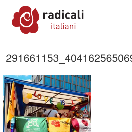
291661153_40416256506