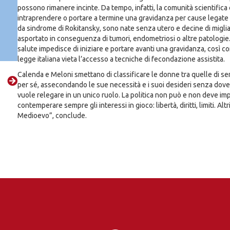
possono rimanere incinte. Da tempo, infatti, la comunità scientifica 
intraprendere o portare a termine una gravidanza per cause legate a
da sindrome di Rokitansky, sono nate senza utero e decine di migliai
asportato in conseguenza di tumori, endometriosi o altre patologie. A
salute impedisce di iniziare e portare avanti una gravidanza, così co
legge italiana vieta l’accesso a tecniche di fecondazione assistita.
Calenda e Meloni smettano di classificare le donne tra quelle di se
per sé, assecondando le sue necessità e i suoi desideri senza dovers
vuole relegare in un unico ruolo. La politica non può e non deve imp
contemperare sempre gli interessi in gioco: libertà, diritti, limiti. Al
Medioevo”, conclude.