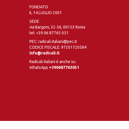
FONDATO
IL 14 LUGLIO 2001
SEDE
via Bargoni, 32-36, 00153 Roma
tel:
+39 06 87763 051
PEC: radicali.italiani@pec.it
CODICE FISCALE: 97201720584
info@radicali.it
Radicali italiani è anche su
WhatsApp
+390687763051