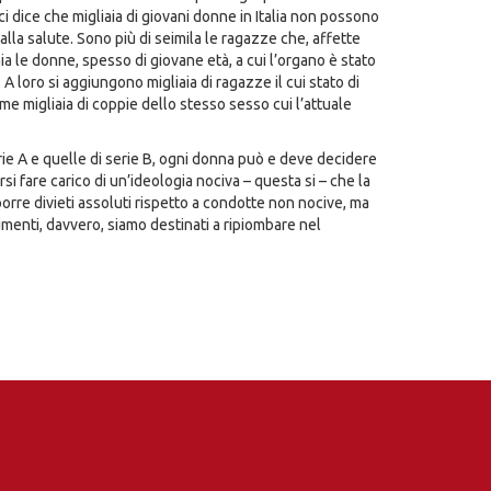
ci dice che migliaia di giovani donne in Italia non possono
lla salute. Sono più di seimila le ragazze che, affette
a le donne, spesso di giovane età, a cui l’organo è stato
 loro si aggiungono migliaia di ragazze il cui stato di
me migliaia di coppie dello stesso sesso cui l’attuale
rie A e quelle di serie B, ogni donna può e deve decidere
i fare carico di un’ideologia nociva – questa si – che la
orre divieti assoluti rispetto a condotte non nocive, ma
trimenti, davvero, siamo destinati a ripiombare nel