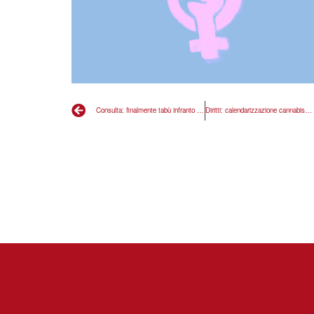
Consulta: finalmente tabù infranto sul cognome della madre
Diritti: calendarizzazione cannabis e ius scholae ottima notizia ma ora serve approvazione