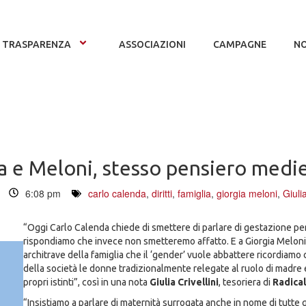
TRASPARENZA
ASSOCIAZIONI
CAMPAGNE
NO
a e Meloni, stesso pensiero medi
6:08 pm
carlo calenda
,
diritti
,
famiglia
,
giorgia meloni
,
Giulia
“Oggi Carlo Calenda chiede di smettere di parlare di gestazione per 
rispondiamo che invece non smetteremo affatto. E a Giorgia Meloni
architrave della famiglia che il ‘gender’ vuole abbattere ricordiamo
della società le donne tradizionalmente relegate al ruolo di madre e
propri istinti”, così in una nota
Giulia Crivellini
, tesoriera di
Radicali
“Insistiamo a parlare di maternità surrogata anche in nome di tutte