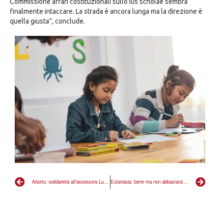
Commissione affari costituzionali sullo ius scholae sembra
finalmente intaccare. La strada è ancora lunga ma la direzione è
quella giusta”, conclude.
Aborto: solidarietà all’assessora Lucarelli
Eutanasia: bene ma non abbastanza, Senato faccia di più