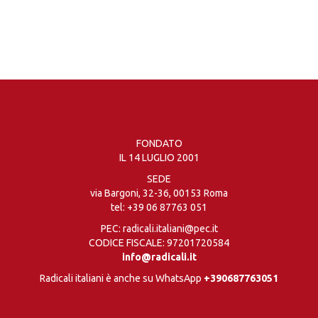
FONDATO
IL 14 LUGLIO 2001
SEDE
via Bargoni, 32-36, 00153 Roma
tel:
+39 06 87763 051
PEC: radicali.italiani@pec.it
CODICE FISCALE: 97201720584
info@radicali.it
Radicali italiani è anche su WhatsApp
+390687763051