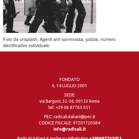
Foto da unsplash. Agenti anti sommossa, polizia, numero
identificativo individuale
FONDATO
IL 14 LUGLIO 2001
SEDE
via Bargoni, 32-36, 00153 Roma
tel:
+39 06 87763 051
PEC: radicali.italiani@pec.it
CODICE FISCALE: 97201720584
info@radicali.it
Radicali italiani è anche su WhatsApp
+390687763051