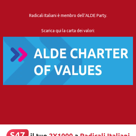
Radicali Italiani è membro dell’ALDE Party.
Scarica qui la carta dei valori: