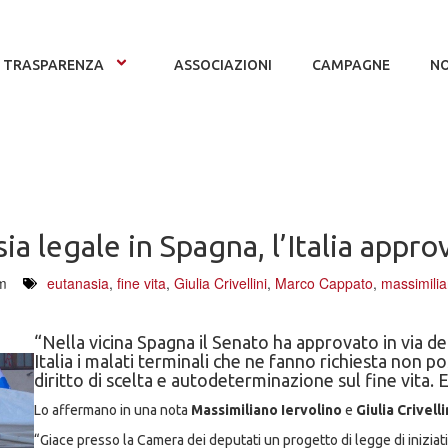
TRASPARENZA
ASSOCIAZIONI
CAMPAGNE
NO
ia legale in Spagna, l’Italia appro
m
eutanasia
,
fine vita
,
Giulia Crivellini
,
Marco Cappato
,
massimilia
“Nella vicina Spagna il Senato ha approvato in via def
Italia i malati terminali che ne fanno richiesta non 
diritto di scelta e autodeterminazione sul fine vita.
Lo affermano in una nota
Massimiliano Iervolino
e
Giulia Crivelli
“Giace presso la Camera dei deputati un progetto di legge di iniziat