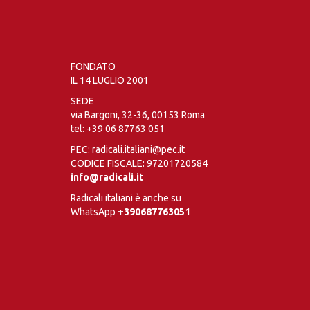
FONDATO
IL 14 LUGLIO 2001
SEDE
via Bargoni, 32-36, 00153 Roma
tel:
+39 06 87763 051
PEC: radicali.italiani@pec.it
CODICE FISCALE: 97201720584
info@radicali.it
Radicali italiani è anche su
WhatsApp
+390687763051