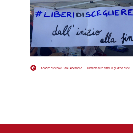
Aborto: ospedale San Giovanni e AMA S.p.A. citati in giudizio per cimitero feti
Cimitero feti: citati in giudizio ospedale San Giovanni, Asl e Ama