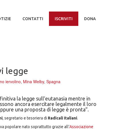
TIZIE
CONTATTI
ISCRIVITI
DONA
vi legge
no iervolino
,
Mina Welby
,
Spagna
initiva la legge sull’eutanasia mentre in
possono ancora esercitare legalmente il loro
 Eppure una proposta di legge è pronta”.
ni
, segretario e tesoriera di
Radicali Italiani
.
iva popolare nato soprattutto grazie all’
Associazione