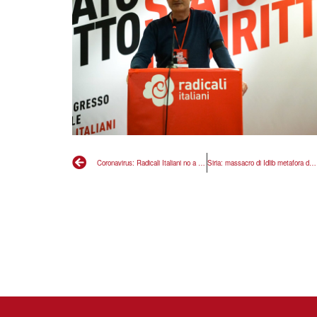
Coronavirus: Radicali Italiani no a discriminazioni nei confronti di cittadini e esercizi commerciali cinesi
Siria: massacro di Idlib metafora della nostra ipocrisia, intervenga giustizia internazionale