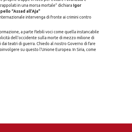
 intrappolati in una morsa mortale” dichiara
Igor
ppello “Assad all’Aja”
internazionale intervenga di fronte ai crimini contro
ormazione, a parte flebili voci come quella instancabile
plicità dell’occidente sulla morte di mezzo milione di
ni dai teatri di guerra. Chiedo al nostro Governo di fare
i coinvolgere su questo l’Unione Europea. In Siria, come