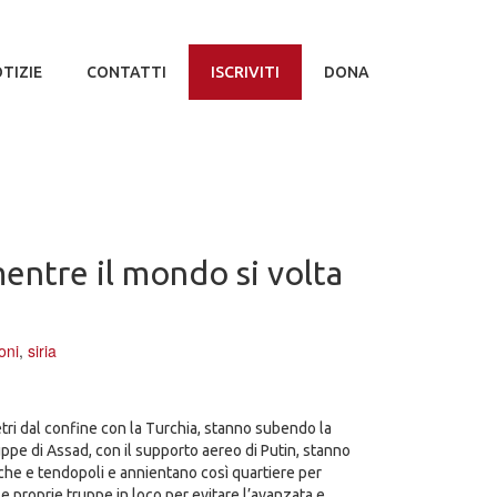
TIZIE
CONTATTI
ISCRIVITI
DONA
 mentre il mondo si volta
oni
,
siria
ometri dal confine con la Turchia, stanno subendo la
ruppe di Assad, con il supporto aereo di Putin, stanno
che e tendopoli e annientano così quartiere per
le proprie truppe in loco per evitare l’avanzata e