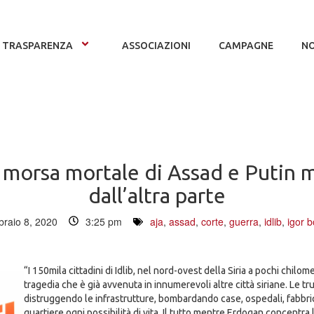
TRASPARENZA
ASSOCIAZIONI
CAMPAGNE
NO
ella morsa mortale di Assad e Putin
dall’altra parte
braio 8, 2020
3:25 pm
aja
,
assad
,
corte
,
guerra
,
idlib
,
igor b
“I 150mila cittadini di Idlib, nel nord-ovest della Siria a pochi chil
tragedia che è già avvenuta in innumerevoli altre città siriane. Le t
distruggendo le infrastrutture, bombardando case, ospedali, fabbri
quartiere ogni possibilità di vita. Il tutto mentre Erdogan concentra 