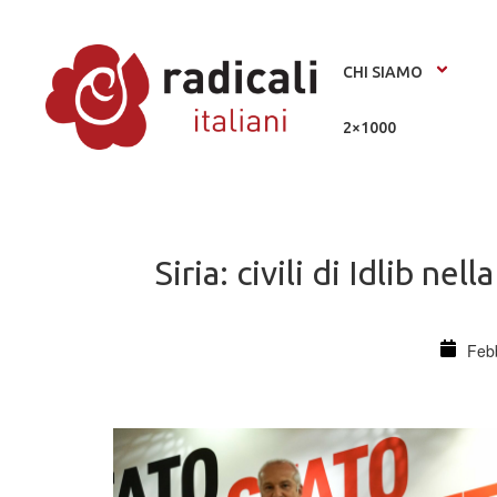
CHI SIAMO
2×1000
Siria: civili di Idlib n
Feb