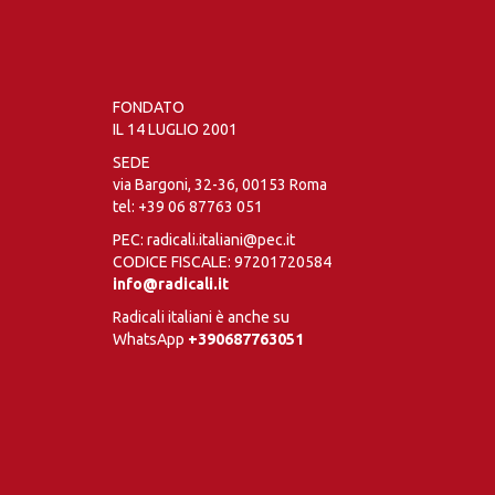
FONDATO
IL 14 LUGLIO 2001
SEDE
via Bargoni, 32-36, 00153 Roma
tel:
+39 06 87763 051
PEC: radicali.italiani@pec.it
CODICE FISCALE: 97201720584
info@radicali.it
Radicali italiani è anche su
WhatsApp
+390687763051