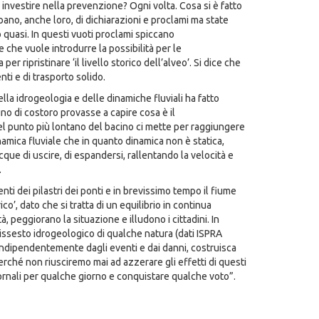
investire nella prevenzione? Ogni volta. Cosa si è fatto
pano, anche loro, di dichiarazioni e proclami ma state
o quasi. In questi vuoti proclami spiccano
e che vuole introdurre la possibilità per le
per ripristinare ‘il livello storico dell’alveo’. Si dice che
ti e di trasporto solido.
ella idrogeologia e delle dinamiche fluviali ha fatto
no di costoro provasse a capire cosa è il
nel punto più lontano del bacino ci mette per raggiungere
amica fluviale che in quanto dinamica non è statica,
que di uscire, di espandersi, rallentando la velocità e
.
i dei pilastri dei ponti e in brevissimo tempo il fiume
co’, dato che si tratta di un equilibrio in continua
 peggiorano la situazione e illudono i cittadini. In
 dissesto idrogeologico di qualche natura (dati ISPRA
indipendentemente dagli eventi e dai danni, costruisca
rché non riusciremo mai ad azzerare gli effetti di questi
iornali per qualche giorno e conquistare qualche voto”.