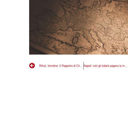
Rifiuti, Iervolino: Il Rapporto di Cittadinanzattiva dimostra come l’Italia sia divisa in due
Napoli: tutti gli italiani pagano la mala gestione dei rifiuti in Campania, Costa intervenga