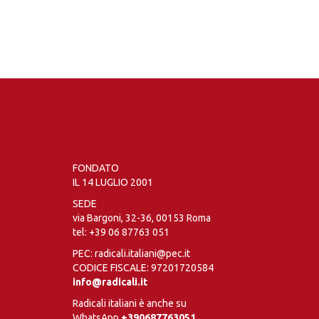
FONDATO
IL 14 LUGLIO 2001
SEDE
via Bargoni, 32-36, 00153 Roma
tel:
+39 06 87763 051
PEC: radicali.italiani@pec.it
CODICE FISCALE: 97201720584
info@radicali.it
Radicali italiani è anche su
WhatsApp
+390687763051