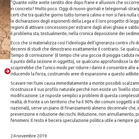
“Quante volte avete sentito dire dopo frane e alluvioni che occorre 
in concreto? Molto poco. Oggi di nuovo giornali e telegiornali strari
certi che tra qualche giorno tutto tornerà calmo e non si farà nulla 
le dichiarazioni degli esponenti della Lega e il loro progetto di legg
regioni di attivare concessioni per estrarre dagli alvei ghiaia e sabbia 
il problema sta, testualmente, nella cronica deposizione dei sedimen
Ecco che si materializza così l’ideologia dell’ignoranza contro chi d
decenni di studi che dimostrano esattamente il contrario. Se qualcu
‘tempo di corrivazione’ (il tempo che una goccia di pioggia caduta 
il punto della sezione in oggetto), se qualcuno approfondisse la din
scoprirebbe che l’unico modo per ridurre i danni è consentire alle ac
riducendo la forza, costruendo aree di espansione a questo adibite
Scavare nei fiumi causa immediatamente a monte possibili scalzament
ricostruisce il suo profilo naturale perché non esiste un ‘livello stori
modificazione. Le risposte semplici a problemi di questa complessità,
realtà, di fronte a un territorio che ha il 90% dei comuni soggetti a
nazionali), serve un piano di finanziamenti almeno decennale che, 
prevenzione e riduzione dei rischi. Riduzione, non annullamento, pe
fenomeni. Il resto è becera speculazione politica utile a riempire g
24 novembre 2019