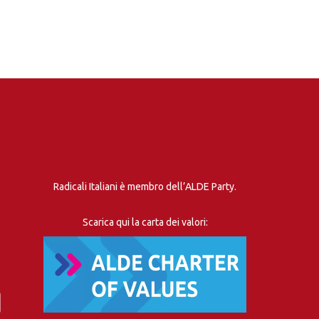
Radicali Italiani è membro dell’ALDE Party.
Scarica qui la carta dei valori: