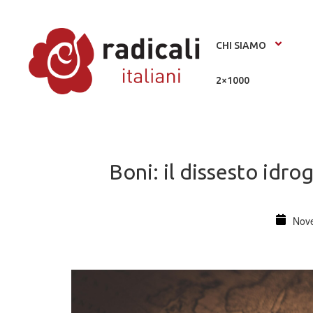
CHI SIAMO
2×1000
Boni: il dissesto idr
Nov