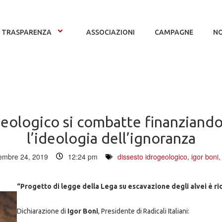
TRASPARENZA
ASSOCIAZIONI
CAMPAGNE
NO
ogeologico si combatte finanzian
l’ideologia dell’ignoranza
embre 24, 2019
12:24 pm
dissesto idrogeologico
,
igor boni
“Progetto di legge della Lega su escavazione degli alvei è ri
Dichiarazione di
Igor Boni
, Presidente di Radicali Italiani: