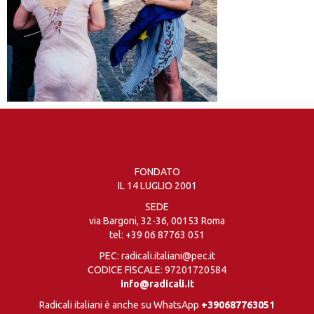
FONDATO
IL 14 LUGLIO 2001
SEDE
via Bargoni, 32-36, 00153 Roma
tel:
+39 06 87763 051
PEC: radicali.italiani@pec.it
CODICE FISCALE: 97201720584
info@radicali.it
Radicali italiani è anche su WhatsApp
+390687763051