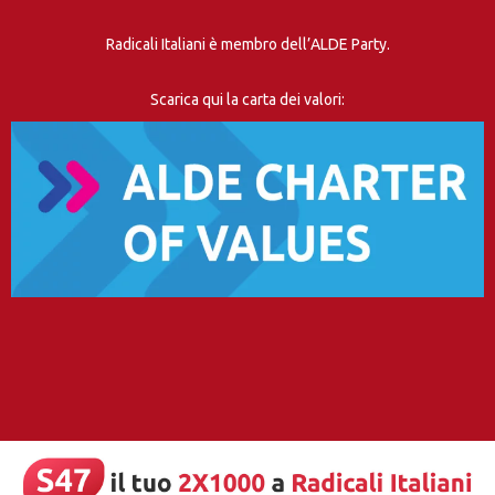
Radicali Italiani è membro dell’ALDE Party.
Scarica qui la carta dei valori: