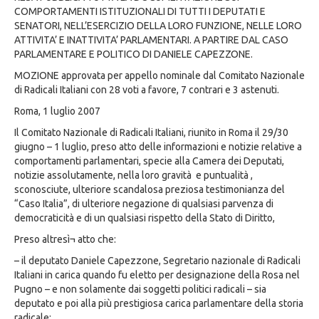
COMPORTAMENTI ISTITUZIONALI DI TUTTI I DEPUTATI E
SENATORI, NELL’ESERCIZIO DELLA LORO FUNZIONE, NELLE LORO
ATTIVITA’ E INATTIVITA’ PARLAMENTARI. A PARTIRE DAL CASO
PARLAMENTARE E POLITICO DI DANIELE CAPEZZONE.
MOZIONE approvata per appello nominale dal Comitato Nazionale
di Radicali Italiani con 28 voti a favore, 7 contrari e 3 astenuti.
Roma, 1 luglio 2007
Il Comitato Nazionale di Radicali Italiani, riunito in Roma il 29/30
giugno – 1 luglio, preso atto delle informazioni e notizie relative a
comportamenti parlamentari, specie alla Camera dei Deputati,
notizie assolutamente, nella loro gravità e puntualità ,
sconosciute, ulteriore scandalosa preziosa testimonianza del
“Caso Italia”, di ulteriore negazione di qualsiasi parvenza di
democraticità e di un qualsiasi rispetto della Stato di Diritto,
Preso altresì¬ atto che:
– il deputato Daniele Capezzone, Segretario nazionale di Radicali
Italiani in carica quando fu eletto per designazione della Rosa nel
Pugno – e non solamente dai soggetti politici radicali – sia
deputato e poi alla più prestigiosa carica parlamentare della storia
radicale;