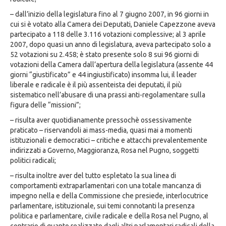
– dall’inizio della legislatura fino al 7 giugno 2007, in 96 giorni in
cui si è votato alla Camera dei Deputati, Daniele Capezzone aveva
partecipato a 118 delle 3.116 votazioni complessive; al 3 aprile
2007, dopo quasi un anno di legislatura, aveva partecipato solo a
52 votazioni su 2.458; è stato presente solo 8 sui 96 giorni di
votazioni della Camera dall’apertura della legislatura (assente 44
giorni “giustificato” e 44 ingiustificato) insomma lui, il leader
liberale e radicale è il più assenteista dei deputati, il più
sistematico nell’abusare di una prassi anti-regolamentare sulla
figura delle “missioni”;
– risulta aver quotidianamente pressochè ossessivamente
praticato – riservandoli ai mass-media, quasi mai a momenti
istituzionali e democratici – critiche e attacchi prevalentemente
indirizzati a Governo, Maggioranza, Rosa nel Pugno, soggetti
politici radicali;
– risulta inoltre aver del tutto espletato la sua linea di
comportamenti extraparlamentari con una totale mancanza di
impegno nella e della Commissione che presiede, interlocutrice
parlamentare, istituzionale, sui temi connotanti la presenza
politica e parlamentare, civile radicale e della Rosa nel Pugno, al