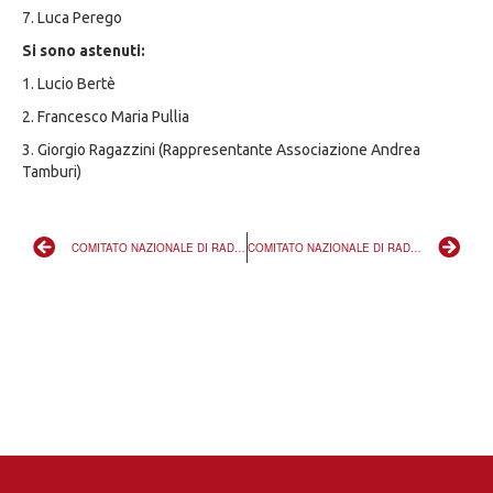
7. Luca Perego
Si sono astenuti:
1. Lucio Bertè
2. Francesco Maria Pullia
3. Giorgio Ragazzini (Rappresentante Associazione Andrea
Tamburi)
COMITATO NAZIONALE DI RADICALI ITALIANI: LA MOZIONE GENERALE APPROVATA
COMITATO NAZIONALE DI RADICALI ITALIANI: MOZIONE PARTICOLARE SULL’INFORMAZIONE